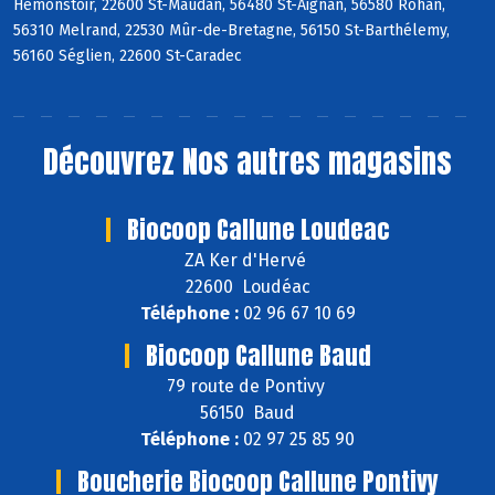
Hémonstoir, 22600 St-Maudan, 56480 St-Aignan, 56580 Rohan,
56310 Melrand, 22530 Mûr-de-Bretagne, 56150 St-Barthélemy,
56160 Séglien, 22600 St-Caradec
Découvrez
Nos autres magasins
Biocoop Callune Loudeac
ZA Ker d'Hervé
22600 Loudéac
Téléphone :
02 96 67 10 69
Biocoop Callune Baud
79 route de Pontivy
56150 Baud
Téléphone :
02 97 25 85 90
Boucherie Biocoop Callune Pontivy