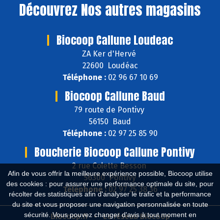
Découvrez
Nos autres magasins
Biocoop Callune Loudeac
ZA Ker d'Hervé
22600 Loudéac
Téléphone :
02 96 67 10 69
Biocoop Callune Baud
79 route de Pontivy
56150 Baud
Téléphone :
02 97 25 85 90
Boucherie Biocoop Callune Pontivy
2 rue Colette Besson
Afin de vous offrir la meilleure expérience possible, Biocoop utilise
56300 Pontivy
des cookies : pour assurer une performance optimale du site, pour
Téléphone :
02 97 25 38 36
récolter des statistiques afin d'analyser le trafic et la performance
du site et vous proposer une navigation personnalisée en toute
sécurité. Vous pouvez changer d'avis à tout moment en
Biocoop.fr
Le réseau Biocoop