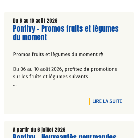
Du 6 au 10 août 2026
Lire la suite de l'article
Pontivy - Promos fruits et légumes
du moment
Promos fruits et légumes du moment 🍇
Du 06 au 10 août 2026, profitez de promotions
sur les fruits et légumes suivants :
Prune mirabelle bio, origine France à 6,50€/kg
🇫🇷
DE L'A
LIRE LA SUITE
Raisin de table noir prima bio, origine France à
3,90€/kg 🇫🇷
Carotte lavée nouvelle bio, origine France à
2,20€/kg 🇫🇷
A partir du 6 juillet 2026
Lire la suite de l'article
Pontivy - Nouveautés gourmandes