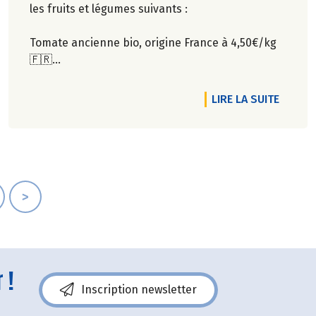
les fruits et légumes suivants :
Tomate ancienne bio, origine France à 4,50€/kg
🇫🇷
Pastèque bio, origine Espagne / Italie à 2,35€/kg
🇪🇸🇮🇹
RTICLE PONTIVY - PROMOS FRUITS ET LÉGUMES DU MOMENT
DE L'A
LIRE LA SUITE
Rendez-vous dans notre magasin de Pontivy !
>
 !
Inscription newsletter