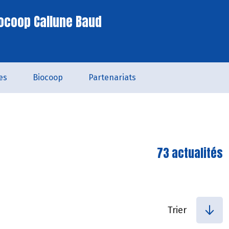
ocoop Callune Baud
es
Biocoop
Partenariats
73 actualités
Trier