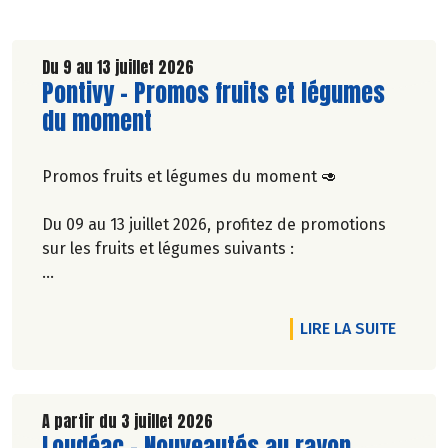
Du 9 au 13 juillet 2026
Lire la suite de l'article
Pontivy - Promos fruits et légumes
du moment
Promos fruits et légumes du moment 🥑
Du 09 au 13 juillet 2026, profitez de promotions
sur les fruits et légumes suivants :
Avocat hass bio, origine Kenya à 1,25€/pièce 🇰🇪
Poireau nouveau bio, origine France à 4,50€/kg
RTICLE PONTIVY - PROMOS FRUITS ET LÉGUMES DU MOMENT
DE L'A
LIRE LA SUITE
🇫🇷
Pêche blanche bio, origine France à 6,50€/kg
🇫🇷
Pêche jaune bio, origine France à 6,50€/kg 🇫🇷
A partir du 3 juillet 2026
Lire la suite de l'article
Loudéac - Nouveautés au rayon