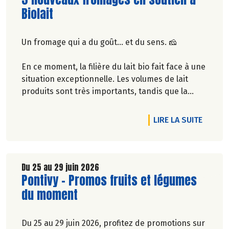
Biolait
Un fromage qui a du goût… et du sens. 🧀
En ce moment, la filière du lait bio fait face à une
situation exceptionnelle. Les volumes de lait
produits sont très importants, tandis que la
consommation reste stable. 🥛
RTICLE PONTIVY - NOUVEAUTÉS GOURMANDES AU RAYON BOUL
DE L'A
LIRE LA SUITE
Pour soutenir les éleveurs, Biocoop a travaillé
avec des transformateurs afin de créer 3
fromages : Le Petit Vache, Le Cœur de Paille et La
Comtesse de Vichy.
Du 25 au 29 juin 2026
Lire la suite de l'article
Pontivy - Promos fruits et légumes
En les choisissant, vous contribuez à aider notre
du moment
groupement de producteurs Biolait à valoriser ce
surplus de lait et à préserver une rémunération
Du 25 au 29 juin 2026, profitez de promotions sur
plus juste pour les éleveurs.