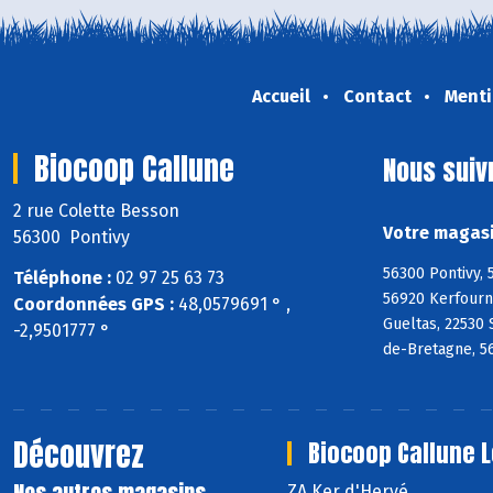
Accueil
Contact
Menti
Biocoop Callune
Nous suiv
2 rue Colette Besson
Votre magasi
56300 Pontivy
56300 Pontivy, 
Téléphone :
02 97 25 63 73
56920 Kerfourn,
Coordonnées GPS :
48,0579691 ° ,
Gueltas, 22530
-2,9501777 °
de-Bretagne, 5
Découvrez
Biocoop Callune 
ZA Ker d'Hervé