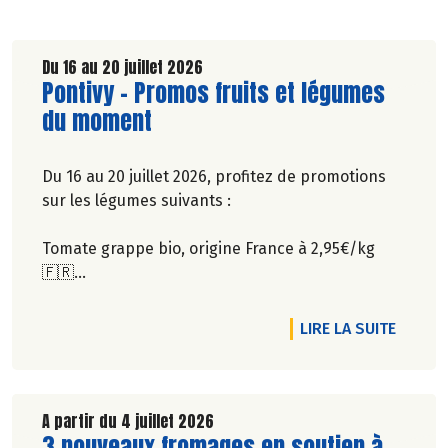
Du 16 au 20 juillet 2026
Lire la suite de l'article
Pontivy - Promos fruits et légumes
du moment
Du 16 au 20 juillet 2026, profitez de promotions
sur les légumes suivants :
Tomate grappe bio, origine France à 2,95€/kg
🇫🇷
Pomme de terre bio (Maïwen ou Nola), origine
France à 4,95€/le sachet de 2,5kg (soit 1,98€/kg)
RTICLE PONTIVY - PROMOS FRUITS ET LÉGUMES DU MOMENT
DE L'A
LIRE LA SUITE
🇫🇷
Rendez-vous dans notre magasin de Pontivy !
A partir du 4 juillet 2026
Lire la suite de l'article
3 nouveaux fromages en soutien à