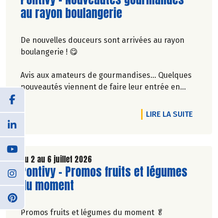
Rendez-vous dans notre magasin de Pontivy !
au rayon boulangerie
De nouvelles douceurs sont arrivées au rayon
boulangerie ! 😋
Avis aux amateurs de gourmandises… Quelques
nouveautés viennent de faire leur entrée en
magasin : fondants au chocolat, madeleines à la
vanille ou au sureau et moelleux aux pommes. 🍎
DE L'A
LIRE LA SUITE
Parfaits pour accompagner un café, un thé ou
pour une petite pause gourmande à tout
moment de la journée.
Du 2 au 6 juillet 2026
Lire la suite de l'article
Pontivy - Promos fruits et légumes
Le plus difficile sera de choisir… Laquelle vous
fait le plus envie ?
du moment
Promos fruits et légumes du moment 🥬