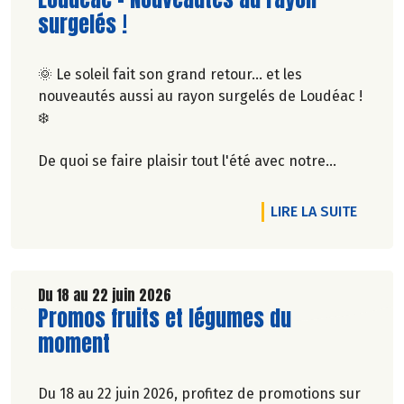
Rendez-vous dans notre magasin de Pontivy !
surgelés !
🌞 Le soleil fait son grand retour... et les
nouveautés aussi au rayon surgelés de Loudéac !
❄️
De quoi se faire plaisir tout l'été avec notre
nouvelle sélection : sorbets locaux Le Verger
Perdu, glaces Ya Coco, glaces lacto-fermentées
ANGERIE
RTICLE 3 NOUVEAUX FROMAGES EN SOUTIEN À BIOLAIT
DE L'A
LIRE LA SUITE
Sojami, pizza bleu d'Auvergne & noix, mochis
glacés, pollen surgelé… 🍦🍕
Passez découvrir toutes ces nouveautés dans
Du 18 au 22 juin 2026
Lire la suite de l'article
Promos fruits et légumes du
votre magasin de Loudéac !
moment
Du 18 au 22 juin 2026, profitez de promotions sur