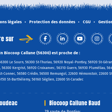
ons légales
Protection des données
CGU
Gestio
re sur
n Biocoop Callune (56300) est proche de :
56300 Le Sourn, 56300 St-Thuriau, 56920 Noyal-Pontivy, 56920 St-Gér
 56300 Kergrist, 56920 Croixanvec, 56310 Guern, 56930 Pluméliau, 564
 St-Connec, 56580 Crédin, 56500 Remungol, 22600 Hémonstoir, 22600 S
6150 St-Barthélemy, 56160 Séglien, 22600 St-Caradec
Loudeac
Biocoop Callune Baud
79 route de Pontivy