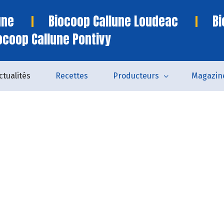
une
Biocoop Callune Loudeac
Bi
ocoop Callune Pontivy
ctualités
Recettes
Producteurs
Magazin