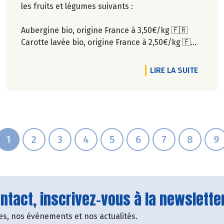
les fruits et légumes suivants :
Retrouvez-les dès maintenant dans nos
Aubergine bio, origine France à 3,50€/kg 🇫🇷
magasins !
Carotte lavée bio, origine France à 2,50€/kg 🇫🇷
Pêche blanche / jaune bio, origine France à
6,49€/pièce 🇫🇷
RTICLE PONTIVY - PROMOS FRUITS ET LÉGUMES DU MOMENT
DE L'A
LIRE LA SUITE
Rendez-vous dans notre magasin de Pontivy !
1
2
3
4
5
6
7
8
9
tact, inscrivez-vous à la newsletter
fres, nos événements et nos actualités.