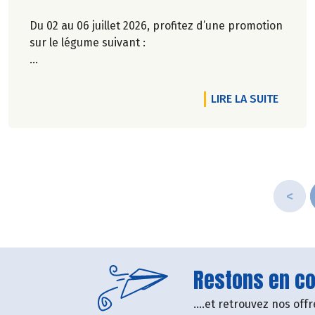
Du 02 au 06 juillet 2026, profitez d’une promotion
sur le légume suivant :
Chou chinois bio, origine France à 3,15€/kg 🇫🇷
DE L'A
LIRE LA SUITE
Rendez-vous dans notre magasin de Pontivy !
<
Restons en con
....et retrouvez nos of