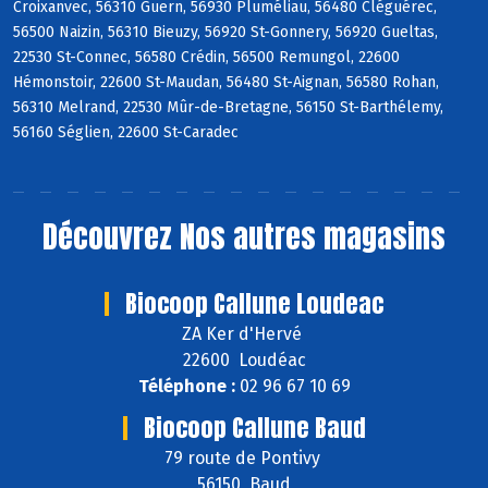
Croixanvec, 56310 Guern, 56930 Pluméliau, 56480 Cléguérec,
56500 Naizin, 56310 Bieuzy, 56920 St-Gonnery, 56920 Gueltas,
22530 St-Connec, 56580 Crédin, 56500 Remungol, 22600
Hémonstoir, 22600 St-Maudan, 56480 St-Aignan, 56580 Rohan,
56310 Melrand, 22530 Mûr-de-Bretagne, 56150 St-Barthélemy,
56160 Séglien, 22600 St-Caradec
Découvrez
Nos autres magasins
Biocoop Callune Loudeac
ZA Ker d'Hervé
22600 Loudéac
Téléphone :
02 96 67 10 69
Biocoop Callune Baud
79 route de Pontivy
56150 Baud