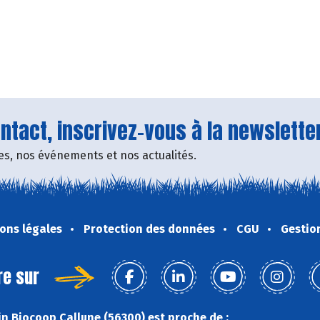
tact, inscrivez-vous à la newsletter
fres, nos événements et nos actualités.
ons légales
Protection des données
CGU
Gestio
re sur
n Biocoop Callune (56300) est proche de :