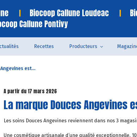
une
Biocoop Callune Loudeac
Bi
ocoop Callune Pontivy
ctualités
Recettes
Producteurs
Magazin
Angevines est...
A partir du 17 mars 2026
La marque Douces Angevines es
Les soins Douces Angevines reviennent dans nos 3 magasin
Une cosmétique artisanale d’une qualité exceptionnelle, 10