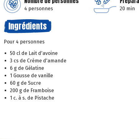
Nombre de personnes
Prépara
4 personnes
20 min
Ingrédients
Pour 4 personnes
50 cl de Lait d'avoine
3 cs de Crème d'amande
6 g de Gélatine
1 Gousse de vanille
60 g de Sucre
200 g de Framboise
1 c. à s. de Pistache