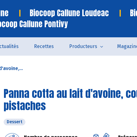
une
Biocoop Callune Loudeac
Bi
ocoop Callune Pontivy
ctualités
Recettes
Producteurs
Magazin
'avoine,...
Panna cotta au lait d'avoine, c
pistaches
Dessert