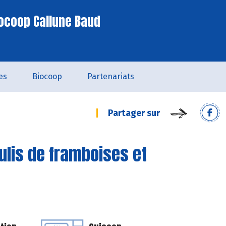
ocoop Callune Baud
es
Biocoop
Partenariats
Partager sur
oulis de framboises et