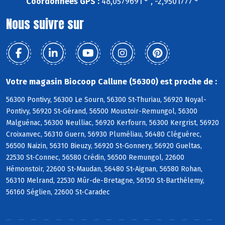
Coordonnées GPS :
48,0579691 ° , -2,9501777 °
Nous suivre sur
Votre magasin Biocoop Callune (56300) est proche de :
56300 Pontivy, 56300 Le Sourn, 56300 St-Thuriau, 56920 Noyal-
Pontivy, 56920 St-Gérand, 56500 Moustoir-Remungol, 56300
Malguénac, 56300 Neulliac, 56920 Kerfourn, 56300 Kergrist, 56920
Croixanvec, 56310 Guern, 56930 Pluméliau, 56480 Cléguérec,
56500 Naizin, 56310 Bieuzy, 56920 St-Gonnery, 56920 Gueltas,
22530 St-Connec, 56580 Crédin, 56500 Remungol, 22600
Hémonstoir, 22600 St-Maudan, 56480 St-Aignan, 56580 Rohan,
56310 Melrand, 22530 Mûr-de-Bretagne, 56150 St-Barthélemy,
56160 Séglien, 22600 St-Caradec