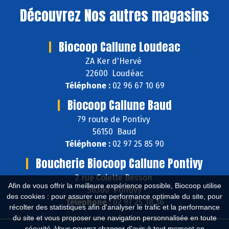
Découvrez
Nos autres magasins
Biocoop Callune Loudeac
ZA Ker d'Hervé
22600 Loudéac
Téléphone :
02 96 67 10 69
Biocoop Callune Baud
79 route de Pontivy
56150 Baud
Téléphone :
02 97 25 85 90
Boucherie Biocoop Callune Pontivy
2 rue Colette Besson
Afin de vous offrir la meilleure expérience possible, Biocoop utilise
56300 Pontivy
des cookies : pour assurer une performance optimale du site, pour
Téléphone :
02 97 25 38 36
récolter des statistiques afin d'analyser le trafic et la performance
du site et vous proposer une navigation personnalisée en toute
sécurité. Vous pouvez changer d'avis à tout moment en