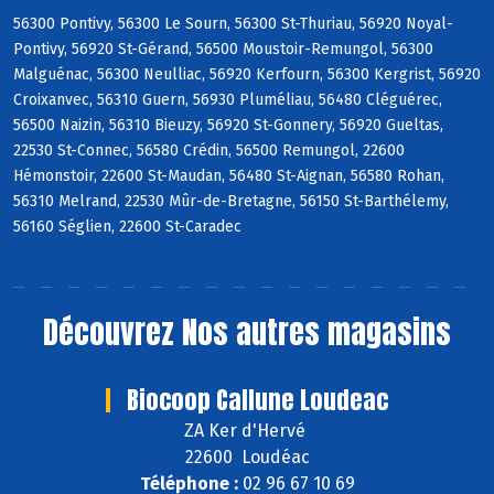
56300 Pontivy, 56300 Le Sourn, 56300 St-Thuriau, 56920 Noyal-
Pontivy, 56920 St-Gérand, 56500 Moustoir-Remungol, 56300
Malguénac, 56300 Neulliac, 56920 Kerfourn, 56300 Kergrist, 56920
Croixanvec, 56310 Guern, 56930 Pluméliau, 56480 Cléguérec,
56500 Naizin, 56310 Bieuzy, 56920 St-Gonnery, 56920 Gueltas,
22530 St-Connec, 56580 Crédin, 56500 Remungol, 22600
Hémonstoir, 22600 St-Maudan, 56480 St-Aignan, 56580 Rohan,
56310 Melrand, 22530 Mûr-de-Bretagne, 56150 St-Barthélemy,
56160 Séglien, 22600 St-Caradec
Découvrez
Nos autres magasins
Biocoop Callune Loudeac
ZA Ker d'Hervé
22600 Loudéac
Téléphone :
02 96 67 10 69