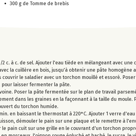
300 g de Tomme de brebis
1/2 c. à c. de sel. Ajouter l'eau tiède en mélangeant avec une c
vec la cuillère en bois, jusqu'à obtenir une pâte homogène a
 couvrir le saladier avec un torchon mouillé et essoré. Pose
, pour laisser fermenter la pâte.
avoine. Poser la pâte fermentée sur le plan de travail parse
atement dans les graines en la façonnant à la taille du moule.
couvert du torchon humide.
min. en baissant le thermostat à 220°C. Ajouter 1 verre d'eau
uisson, démouler le pain sur une plaque et le remettre à l'en
 le pain cuit sur une grille en le couvrant d'un torchon propr
 en morceaux, l'oignon rouge épluché et haché, le sucre, le vi