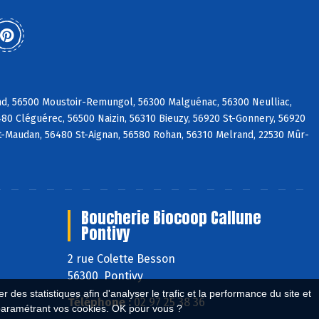
and, 56500 Moustoir-Remungol, 56300 Malguénac, 56300 Neulliac,
80 Cléguérec, 56500 Naizin, 56310 Bieuzy, 56920 St-Gonnery, 56920
t-Maudan, 56480 St-Aignan, 56580 Rohan, 56310 Melrand, 22530 Mûr-
Boucherie Biocoop Callune
Pontivy
2 rue Colette Besson
56300 Pontivy
 des statistiques afin d'analyser le trafic et la performance du site et
Téléphone :
02 97 25 38 36
paramétrant vos cookies. OK pour vous ?