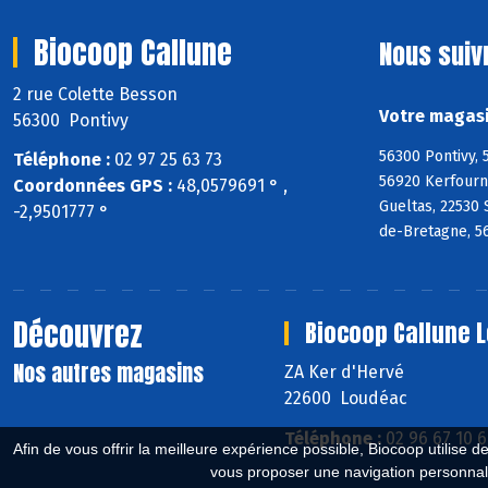
Biocoop Callune
Nous suiv
2 rue Colette Besson
Votre magasi
56300 Pontivy
56300 Pontivy, 
Téléphone :
02 97 25 63 73
56920 Kerfourn,
Coordonnées GPS :
48,0579691 ° ,
Gueltas, 22530
-2,9501777 °
de-Bretagne, 5
Découvrez
Biocoop Callune 
Nos autres magasins
ZA Ker d'Hervé
22600 Loudéac
Téléphone :
02 96 67 10 
Afin de vous offrir la meilleure expérience possible, Biocoop utilise d
vous proposer une navigation personnal