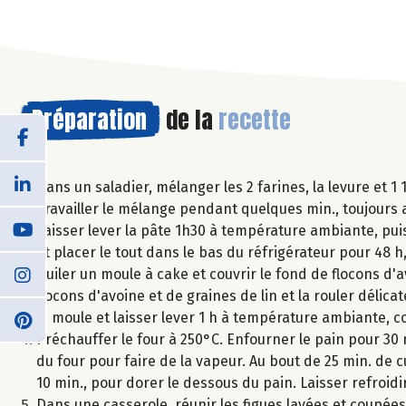
Préparation
de la
recette
Dans un saladier, mélanger les 2 farines, la levure et 1 
Travailler le mélange pendant quelques min., toujours a
Laisser lever la pâte 1h30 à température ambiante, puis
et placer le tout dans le bas du réfrigérateur pour 48 h
Huiler un moule à cake et couvrir le fond de flocons d'
flocons d'avoine et de graines de lin et la rouler délic
le moule et laisser lever 1 h à température ambiante, 
Préchauffer le four à 250°C. Enfourner le pain pour 30 
du four pour faire de la vapeur. Au bout de 25 min. de c
10 min., pour dorer le dessous du pain. Laisser refroidir
Dans une casserole, réunir les figues lavées et coupées