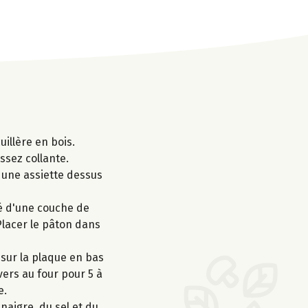
uillère en bois.
ssez collante.
r une assiette dessus
mé d'une couche de
 Placer le pâton dans
 sur la plaque en bas
vers au four pour 5 à
e.
naigre, du sel et du