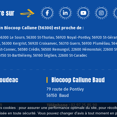
re sur
n Biocoop Callune (56300) est proche de :
56300 Le Sourn, 56300 St-Thuriau, 56920 Noyal-Pontivy, 56920 St-Gér
 56300 Kergrist, 56920 Croixanvec, 56310 Guern, 56930 Pluméliau, 564
 St-Connec, 56580 Crédin, 56500 Remungol, 22600 Hémonstoir, 22600 S
6150 St-Barthélemy, 56160 Séglien, 22600 St-Caradec
Loudeac
Biocoop Callune Baud
79 route de Pontivy
56150 Baud
69
Téléphone :
02 97 25 85 90
es cookies : pour assurer une performance optimale du site, pour récolter
isée en toute sécurité. Vous pouvez changer d'avis à tout moment en 