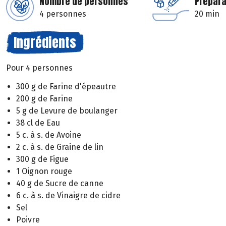
Nombre de personnes
Prépara
4 personnes
20 min
Ingrédients
Pour 4 personnes
300 g de Farine d'épeautre
200 g de Farine
5 g de Levure de boulanger
38 cl de Eau
5 c. à s. de Avoine
2 c. à s. de Graine de lin
300 g de Figue
1 Oignon rouge
40 g de Sucre de canne
6 c. à s. de Vinaigre de cidre
Sel
Poivre