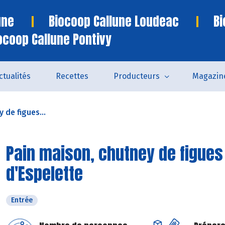
une
Biocoop Callune Loudeac
Bi
ocoop Callune Pontivy
ctualités
Recettes
Producteurs
Magazin
 de figues...
Pain maison, chutney de figues
d'Espelette
Entrée