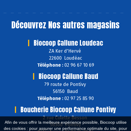
Découvrez
Nos autres magasins
Biocoop Callune Loudeac
ZA Ker d'Hervé
22600 Loudéac
Téléphone :
02 96 67 10 69
Biocoop Callune Baud
79 route de Pontivy
56150 Baud
Téléphone :
02 97 25 85 90
Boucherie Biocoop Callune Pontivy
2 rue Colette Besson
Afin de vous offrir la meilleure expérience possible, Biocoop utilise
56300 Pontivy
des cookies : pour assurer une performance optimale du site, pour