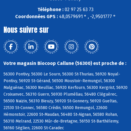
Téléphone :
02 97 25 63 73
Coordonnées GPS :
48,0579691 ° , -2,9501777 °
Nous suivre sur
Votre magasin Biocoop Callune (56300) est proche de :
56300 Pontivy, 56300 Le Sourn, 56300 St-Thuriau, 56920 Noyal-
Pontivy, 56920 St-Gérand, 56500 Moustoir-Remungol, 56300
Malguénac, 56300 Neulliac, 56920 Kerfourn, 56300 Kergrist, 56920
Croixanvec, 56310 Guern, 56930 Pluméliau, 56480 Cléguérec,
56500 Naizin, 56310 Bieuzy, 56920 St-Gonnery, 56920 Gueltas,
22530 St-Connec, 56580 Crédin, 56500 Remungol, 22600
Hémonstoir, 22600 St-Maudan, 56480 St-Aignan, 56580 Rohan,
56310 Melrand, 22530 Mûr-de-Bretagne, 56150 St-Barthélemy,
56160 Séglien, 22600 St-Caradec